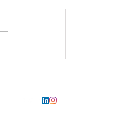
ur la mer pour les Restos
œur d'Armentières