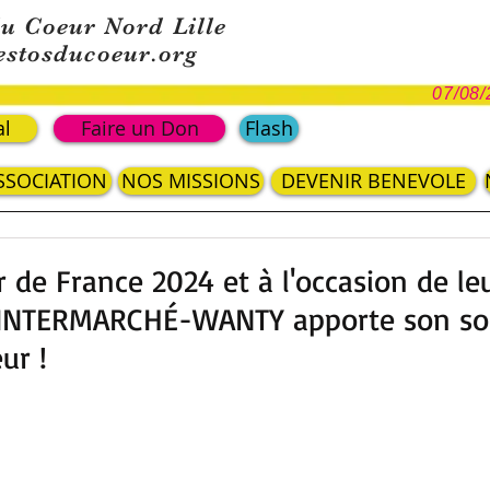
du Coeur Nord Lille
estosducoeur.org
07/08/
al
Faire un Don
Flash
ASSOCIATION
NOS MISSIONS
DEVENIR BENEVOLE
r de France 2024 et à l'occasion de l
, INTERMARCHÉ-WANTY apporte son so
ur !