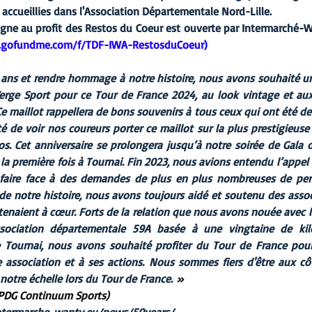
 accueillies dans l'Association Départementale Nord-Lille.
gne au profit des Restos du Coeur est ouverte par Intermarché-Wa
.gofundme.com/f/TDF-IWA-RestosduCoeur
)
 ans et rendre hommage à notre histoire, nous avons souhaité une
erge Sport pour ce Tour de France 2024, au look vintage et aux
Ce maillot rappellera de bons souvenirs à tous ceux qui ont été de 
rté de voir nos coureurs porter ce maillot sur la plus prestigieuse 
s. Cet anniversaire se prolongera jusqu’à notre soirée de Gala d
a première fois à Tournai. Fin 2023, nous avions entendu l’appel à
 faire face à des demandes de plus en plus nombreuses de per
 de notre histoire, nous avons toujours aidé et soutenu des associ
tenaient à cœur. Forts de la relation que nous avons nouée avec 
ociation départementale 59A basée à une vingtaine de kil
Tournai, nous avons souhaité profiter du Tour de France pour
te association et à ses actions. Nous sommes fiers d'être aux cô
notre échelle lors du Tour de France.
 »
(PDG Continuum Sports)