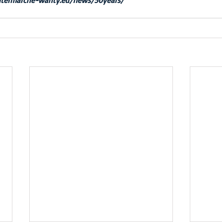
intermarche-wanty.eu/news/50years/