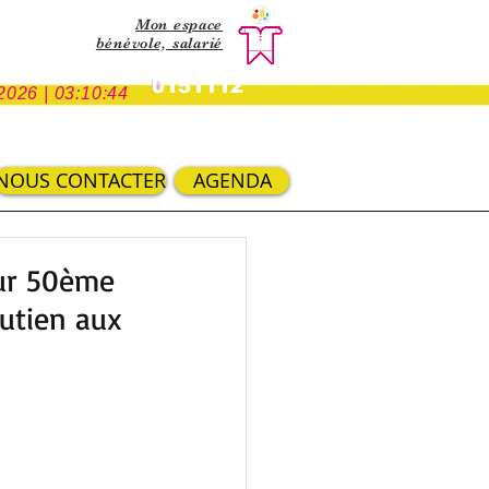
Mon espace
bénévole,
salarié
0151112
2026 | 03:10:44
NOUS CONTACTER
AGENDA
eur 50ème
utien aux