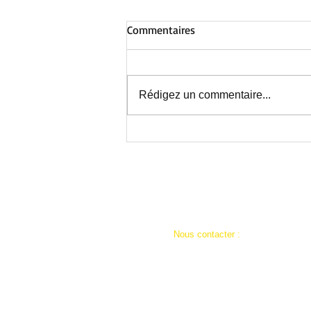
Commentaires
Rédigez un commentaire...
Au Centre de Nieppe : avant la
fermeture estivale, une
journée inoubliable !
​​Nous contacter :
ad59a.siege@restosducoeur.org