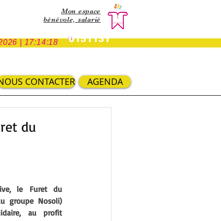
Mon espace
bénévole,
salarié
0151131
2026 | 17:14:18
NOUS CONTACTER
AGENDA
uret du
ve, le Furet du 
Nord et Decitre (enseignes du groupe Nosoli) 
daire, au profit 