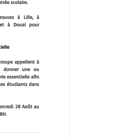
rée scolaire. 
rouvez 
à Lille, à 
 et à Douai
 pour 
ielle
groupe appellent à 
« donner une ou 
ie essentielle afin 
les étudiants dans 
ercredi 28 Août au 
8H.