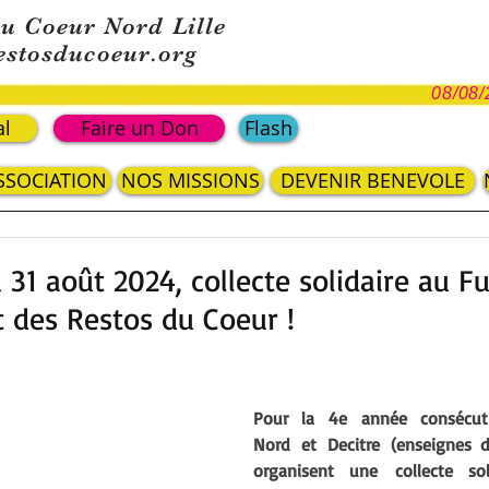
du Coeur Nord Lille
estosducoeur.org
08/08/
al
Faire un Don
Flash
ASSOCIATION
NOS MISSIONS
DEVENIR BENEVOLE
31 août 2024, collecte solidaire au F
t des Restos du Coeur !
Pour la 4e année consécuti
organisent une collecte soli