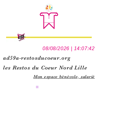
08/08/2026 | 14:07:42
ad59a-restosducoeur.org
les Restos du Coeur Nord Lille
Mon espace bénévole,
salarié
0
1
5
1
1
3