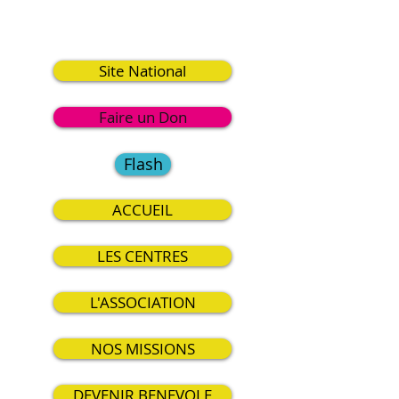
1
Site National
Faire un Don
Flash
ACCUEIL
LES CENTRES
L'ASSOCIATION
NOS MISSIONS
DEVENIR BENEVOLE