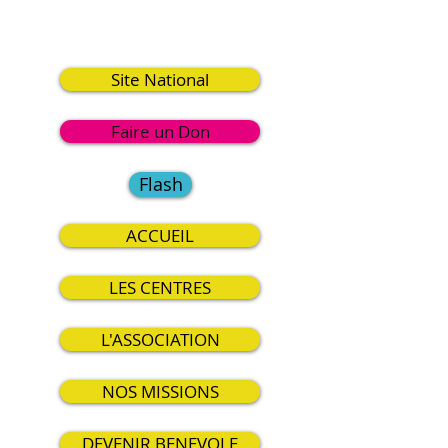
3
Site National
Faire un Don
Flash
ACCUEIL
LES CENTRES
L'ASSOCIATION
NOS MISSIONS
DEVENIR BENEVOLE