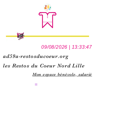
09/08/2026 | 13:33:47
ad59a-restosducoeur.org
les Restos du Coeur Nord Lille
Mon espace bénévole,
salarié
0
1
5
1
1
4