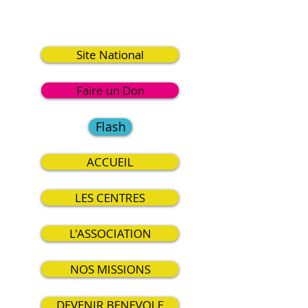
7
Site National
Faire un Don
Flash
ACCUEIL
LES CENTRES
L'ASSOCIATION
NOS MISSIONS
DEVENIR BENEVOLE