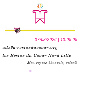
07/08/2026 | 10:05:05
ad59a-restosducoeur.org
les Restos du Coeur Nord Lille
Mon espace bénévole,
salarié
0
1
5
1
1
1