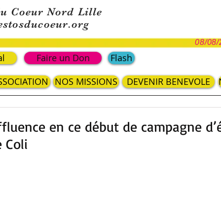
du Coeur Nord Lille
estosducoeur.org
08/08/
al
Faire un Don
Flash
ASSOCIATION
NOS MISSIONS
DEVENIR BENEVOLE
ffluence en ce début de campagne d’
e Coli