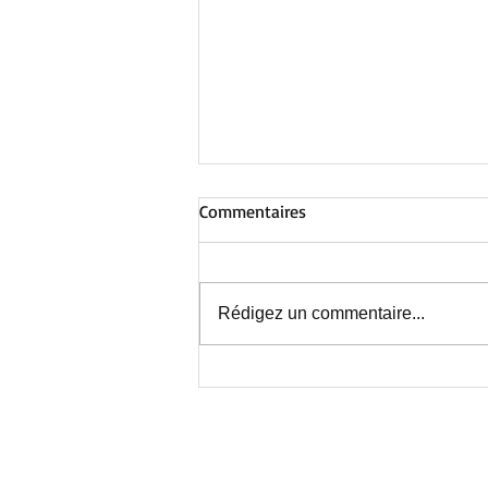
Commentaires
Rédigez un commentaire...
Au Centre de Nieppe : avant la
fermeture estivale, une
journée inoubliable !