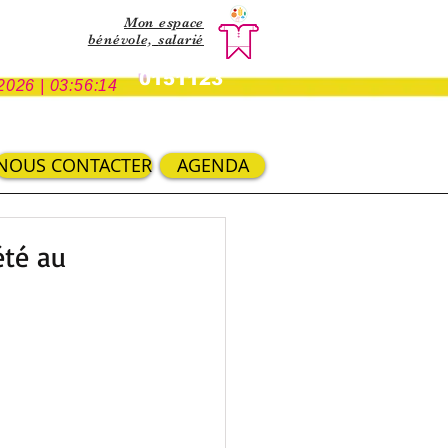
Mon espace
bénévole,
salarié
0151123
2026 | 03:56:14
NOUS CONTACTER
AGENDA
été au