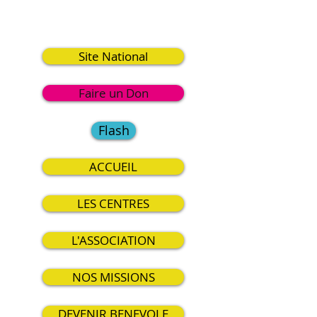
0
Site National
Faire un Don
Flash
ACCUEIL
LES CENTRES
L'ASSOCIATION
NOS MISSIONS
DEVENIR BENEVOLE