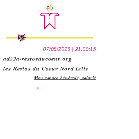
07/08/2026 | 21:00:15
ad59a-restosducoeur.org
les Restos du Coeur Nord Lille
Mon espace bénévole,
salarié
0
1
5
1
1
2