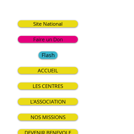
1
Site National
Faire un Don
Flash
ACCUEIL
LES CENTRES
L'ASSOCIATION
NOS MISSIONS
DEVENIR BENEVOLE