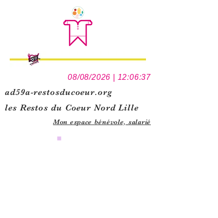
08/08/2026 | 12:06:37
ad59a-restosducoeur.org
les Restos du Coeur Nord Lille
Mon espace bénévole,
salarié
0
1
5
1
1
3