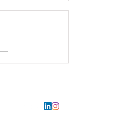
ur la mer pour les Restos
œur d'Armentières