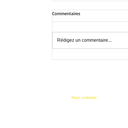
Commentaires
Rédigez un commentaire...
Au Centre de Nieppe : avant la
fermeture estivale, une
journée inoubliable !
​​Nous contacter :
ad59a.siege@restosducoeur.org