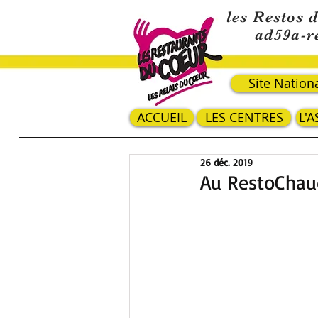
les Restos 
ad59a-r
Site Nation
ACCUEIL
LES CENTRES
L'
26 déc. 2019
Au RestoChaud