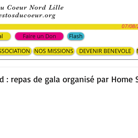
du Coeur Nord Lille
estosducoeur.org
07/08/
al
Faire un Don
Flash
ASSOCIATION
NOS MISSIONS
DEVENIR BENEVOLE
 : repas de gala organisé par Home S