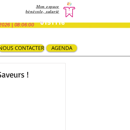
Mon espace
bénévole,
salarié
0151116
2026 | 08:06:00
NOUS CONTACTER
AGENDA
aveurs !