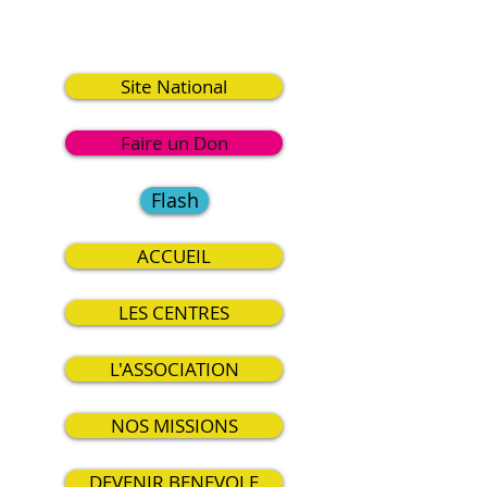
8
Site National
Faire un Don
Flash
ACCUEIL
LES CENTRES
L'ASSOCIATION
NOS MISSIONS
DEVENIR BENEVOLE