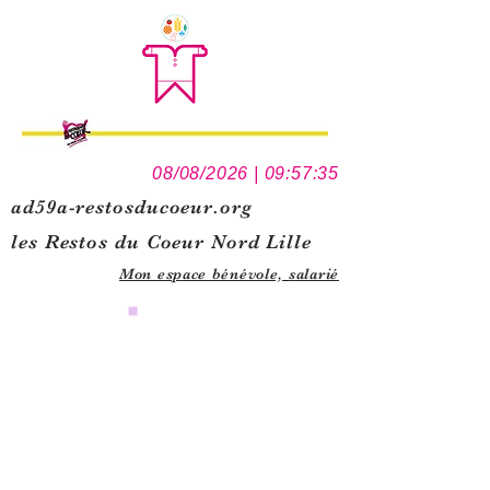
08/08/2026 | 09:57:35
ad59a-restosducoeur.org
les Restos du Coeur Nord Lille
Mon espace bénévole,
salarié
0
1
5
1
1
2