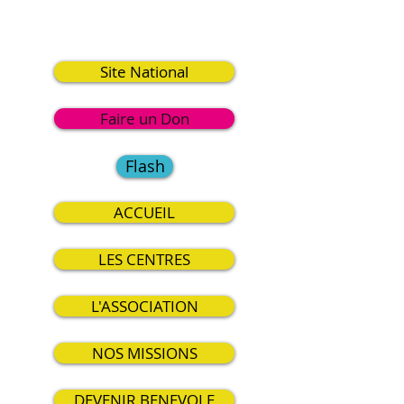
2
Site National
Faire un Don
Flash
ACCUEIL
LES CENTRES
L'ASSOCIATION
NOS MISSIONS
DEVENIR BENEVOLE