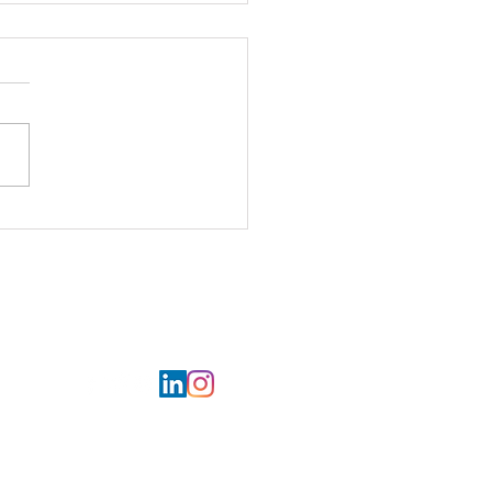
ur la mer pour les Restos
œur d'Armentières