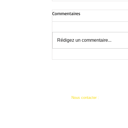
Commentaires
Rédigez un commentaire...
Au Centre de Nieppe : avant la
fermeture estivale, une
journée inoubliable !
​​Nous contacter :
ad59a.siege@restosducoeur.org