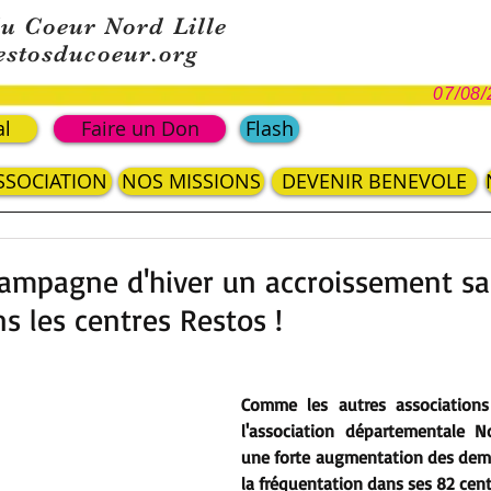
du Coeur Nord Lille
estosducoeur.org
07/08/
al
Faire un Don
Flash
ASSOCIATION
NOS MISSIONS
DEVENIR BENEVOLE
campagne d'hiver un accroissement s
s les centres Restos !
Comme les autres associations 
l'association départementale No
une forte augmentation des dema
la fréquentation dans ses 82 centr