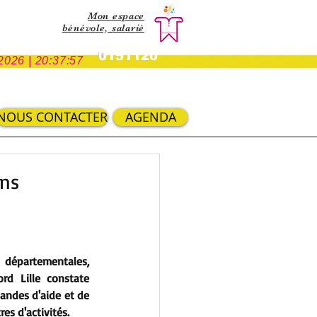
Mon espace
bénévole,
salarié
0151120
2026 | 20:37:57
NOUS CONTACTER
AGENDA
ans
départementales, 
rd Lille constate 
ndes d'aide et de 
es d'activités. 