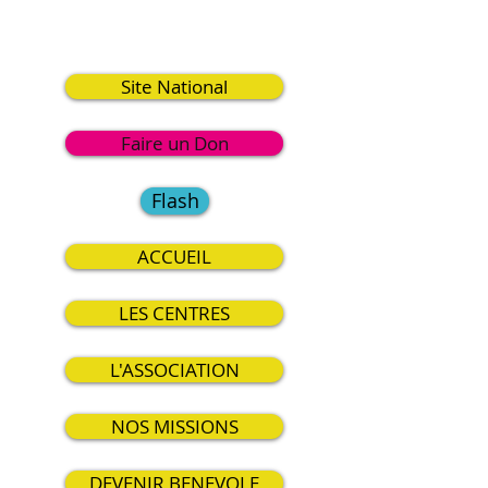
2
Site National
Faire un Don
Flash
ACCUEIL
LES CENTRES
L'ASSOCIATION
NOS MISSIONS
DEVENIR BENEVOLE