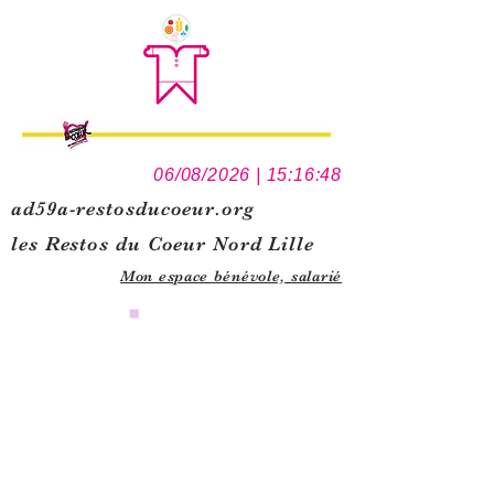
06/08/2026 | 15:16:48
ad59a-restosducoeur.org
les Restos du Coeur Nord Lille
Mon espace bénévole,
salarié
0
1
5
1
1
1