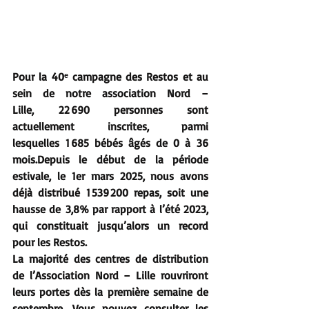
Pour la 40ᵉ campagne des Restos et au 
sein de notre association Nord – 
Lille, 
22 690 personnes sont 
actuellement inscrites
, parmi 
lesquelles 
1 685 bébés âgés de 0 à 36 
mois
.Depuis le début de la période 
estivale, le 
1er mars 2025
, nous avons 
déjà distribué 
1 539 200 repas
, soit une 
hausse de 
3,8% par rapport à l’été 2023
, 
qui constituait jusqu’alors un record 
pour les Restos.
La majorité des centres de distribution 
de l’Association Nord – Lille rouvriront 
leurs portes dès la 
première semaine de 
septembre
. Vous pouvez consulter les 