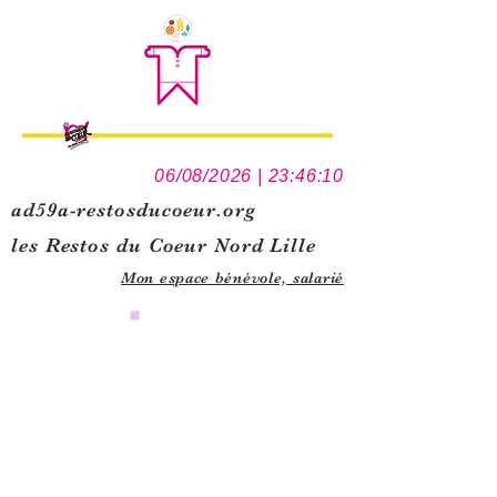
06/08/2026 | 23:46:10
ad59a-restosducoeur.org
les Restos du Coeur Nord Lille
Mon espace bénévole,
salarié
0
1
5
1
1
1