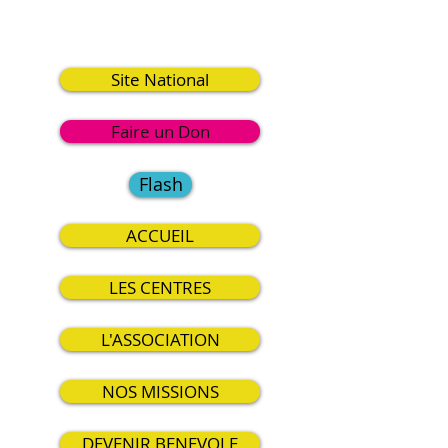
2
Site National
Faire un Don
Flash
ACCUEIL
LES CENTRES
L'ASSOCIATION
NOS MISSIONS
DEVENIR BENEVOLE