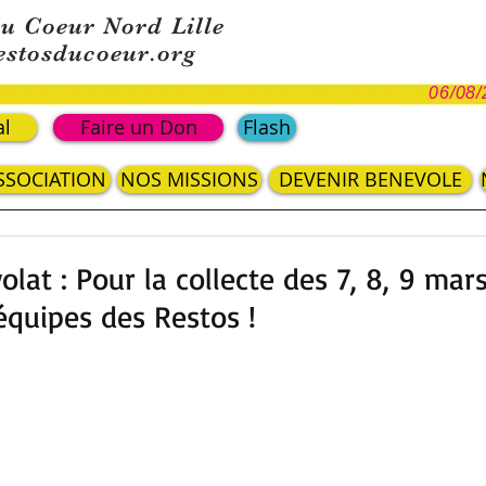
du Coeur Nord Lille
estosducoeur.org
06/08/
al
Faire un Don
Flash
ASSOCIATION
NOS MISSIONS
DEVENIR BENEVOLE
lat : Pour la collecte des 7, 8, 9 mar
équipes des Restos !