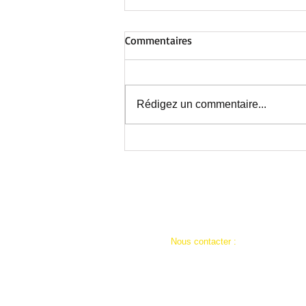
Commentaires
Rédigez un commentaire...
Au Centre de Nieppe : avant la
fermeture estivale, une
journée inoubliable !
​​Nous contacter :
ad59a.siege@restosducoeur.org