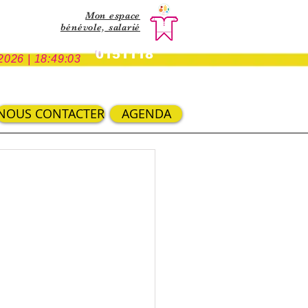
Mon espace
bénévole,
salarié
0151118
2026 | 18:49:03
NOUS CONTACTER
AGENDA