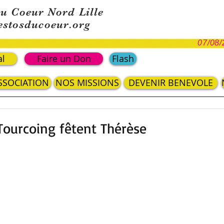
du Coeur Nord Lille
estosducoeur.org
07/08/
al
Faire un Don
Flash
ASSOCIATION
NOS MISSIONS
DEVENIR BENEVOLE
Tourcoing fêtent Thérèse