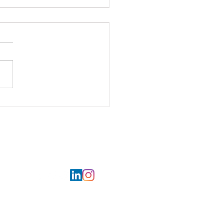
ur la mer pour les Restos
œur d'Armentières