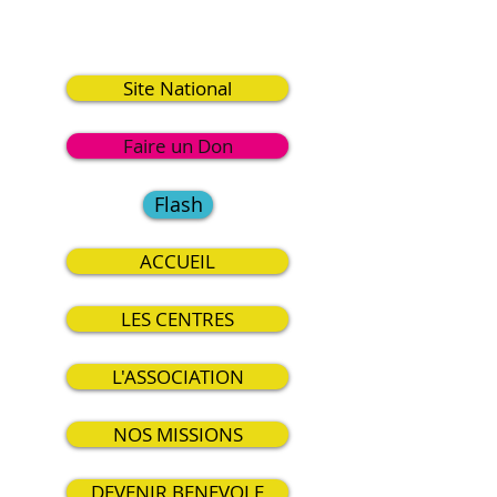
8
Site National
Faire un Don
Flash
ACCUEIL
LES CENTRES
L'ASSOCIATION
NOS MISSIONS
DEVENIR BENEVOLE