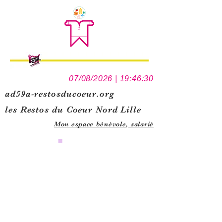
07/08/2026 | 19:46:30
ad59a-restosducoeur.org
les Restos du Coeur Nord Lille
Mon espace bénévole,
salarié
0
1
5
1
1
1