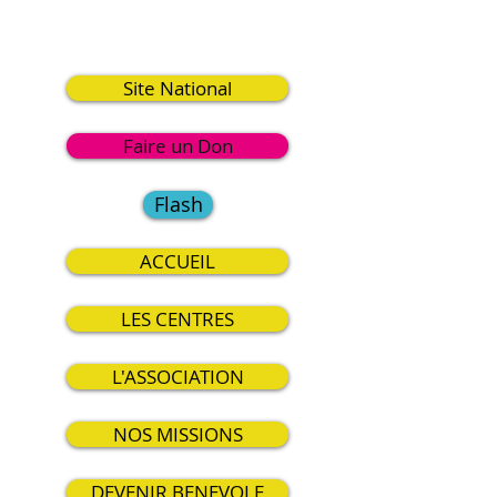
9
Site National
Faire un Don
Flash
ACCUEIL
LES CENTRES
L'ASSOCIATION
NOS MISSIONS
DEVENIR BENEVOLE