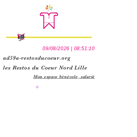
09/08/2026 | 08:51:10
ad59a-restosducoeur.org
les Restos du Coeur Nord Lille
Mon espace bénévole,
salarié
0
1
5
1
1
3